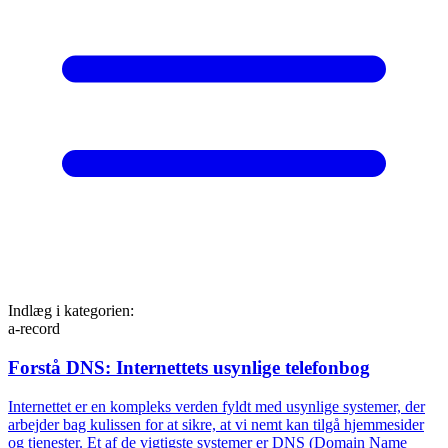
Indlæg i kategorien:
a-record
Forstå DNS: Internettets usynlige telefonbog
Internettet er en kompleks verden fyldt med usynlige systemer, der
arbejder bag kulissen for at sikre, at vi nemt kan tilgå hjemmesider
og tjenester. Et af de vigtigste systemer er DNS (Domain Name