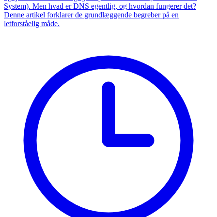
System). Men hvad er DNS egentlig, og hvordan fungerer det?
Denne artikel forklarer de grundlæggende begreber på en
letforståelig måde.