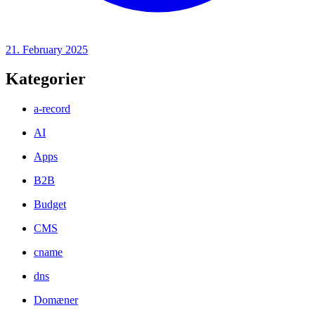
21. February 2025
Kategorier
a-record
AI
Apps
B2B
Budget
CMS
cname
dns
Domæner