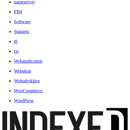
nameserver
PIM
Software
Statamic
ttl
txt
Webapplication
Webshop
Webudvikling
WooCommerce
WordPress